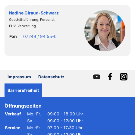
Nadine Giraud-Schwarz
Geschäftsführung, Personal,
EDV, Verwaltung
Fon
07249 / 94 55-0
Impressum
Datenschutz
Barrierefreiheit
Öffnungszeiten
Verkauf
Mo.-Fr.
09:00 - 18:00 Uhr
Sa.
09:00 - 12:00 Uhr
Service
Mo.-Fr.
07:00 - 17:30 Uhr
Sa.
09:00 - 12:00 Uhr